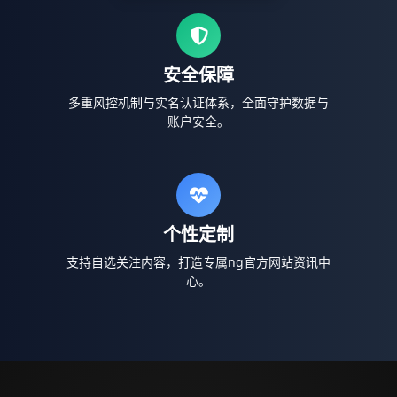
安全保障
多重风控机制与实名认证体系，全面守护数据与
账户安全。
个性定制
支持自选关注内容，打造专属ng官方网站资讯中
心。