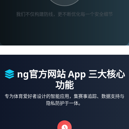
我们不仅构建防线，更不断优化每一个安全细节
ng官方网站 App 三大核心
功能
专为体育爱好者设计的智能应用，集赛事追踪、数据支持与
隐私防护于一体。