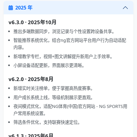
2025 年
v6.3.0 · 2025年10月
推出多端数据同步，浏览记录与个性设置跨设备共享。
智能推荐系统优化，结合ng官方网站平台用户行为自动适配
内容。
新增教学专栏，视频+图文讲解提升新用户上手效率。
小屏设备适配更新，界面展示更清晰。
v6.2.0 · 2025年8月
新增实时关注榜单，便于掌握高热度赛事。
用户成长系统上线，等级机制展示更直观。
夜间模式优化，适配NG体育(中国)官方网站 - NG SPORTS用
户常用系统设置。
筛选条件优化，支持联赛快速定位。
v6.1.3 · 2025年6月