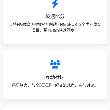
极速比分
支持NG体育(中国)官方网站 - NG SPORTS全类别体育
项目，赛事动态快速同步。
互动社区
畅所欲言，与全球球迷一起交流观点、参与讨论。