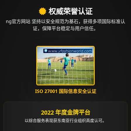
权威荣誉认证
ng官方网站 坚持以安全规范为基石，获得多项国际标准认
证，保障平台稳定与用户信任。
ISO 27001 国际信息安全认证
2022 年度金牌平台
以综合服务表现获东南亚行业组织高度认可。